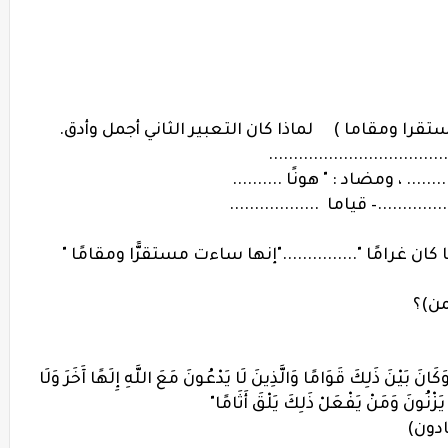
را ومقاما ) لماذا كان التعبير الثاني أجمل وأدق.
....................................
..... ، ومضاد : " هونًا ..........
.......– قياما ..................
بها كان غرامًا "..............."إنها ساءت مستقرًّا ومقامًا "
من)؟
كَانَ بَيْنَ ذَلِكَ قَوَامًا وَالَّذِينَ لَا يَدْعُونَ مَعَ اللَّهِ إِلَهًا آَخَرَ وَلَا
َا يَزْنُونَ وَمَنْ يَفْعَلْ ذَلِكَ يَلْقَ أَثَامًا"
ينادون)