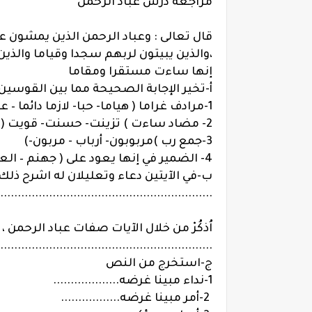
مراجعة درس
عباد الرحمن
قال تعالى : وعباد الرحمن الذين يمشون عل
،والذين يبيتون لربهم سجدا وقياما والذين
إنها ساءت مستقرا ومقاما
أ-تخير الإجابة الصحيحة مما بين القوسين
1-مرادف غراما ( هياما- حبا- لازما دائما – عشقا)
2- مضاد ساءت ) تزينت- حسنت- قويت (
3-جمع رب )مربوبون- أرباب - مربون-)
4- الضمير في إنها يعود على ( جهنم – العذاب – الدنيا)
ب-في الآيتين دعاء وتعليلان له اشرح ذلك
.............................................................
اُذكُرْ من خلال الآيات صفات عباد الرحمن ، و
.............................................................
ج-استخرج من النص
1-نداء مبينا غرضه...................
2-أمر مبينا غرضه.................