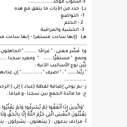
3-أسلوب مؤكد..................
دـ) حدد من الآيات ما يتفق مع هذه
1- التواضع
2 - الحلم
3- الخشية والمراقبة
هـ) (إنها ساءت مستقرا - إنها ساءت مستق
.............................................................
و) فَسِّر معنى : " غرامًا ......... " الجاهلون....
وجمع " مستقرًّا ...... " ومفرد سجدا ............
بَيِّن نوع الأساليب الآتية :
" ربَّنا……… " ، " اصرف " ، ............." إن عذا
................
ز- بم يوحي إضافة لفظة (عباد ) إلى ( الرح
ح- ما فائدة الجمع بين سجدا –و قياما..
"وَالَّذِينَ إِذَا أَنْفَقُوا لَمْ يُسْرِفُوا وَلَمْ يَقْتُرُوا وَ
يَقْتُلُونَ النَّفْسَ الَّتِي حَرَّمَ اللَّهُ إِلَّا بِالْحَقِّ وَل
أ- مرادف يدعون : ( يبتهلون – يشركون – 