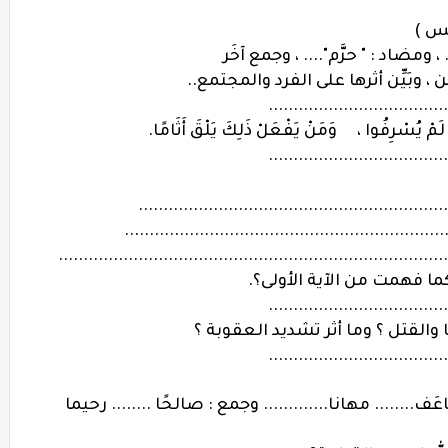
ئس )
... ، ومضاد : " حرَّم".... ، وجمع آخَر
، وبَيِّن أثرها على الفرد والمجتمع..
....................................
َمْ يُسْرِفُوا ، وَمَنْ يَفْعَلْ ذَلِكَ يَلْقَ أَثَامًا.
....................................
............................................................
.............................................................
.....................................................................
ما فهمت من الآية الأولى؟.
....................................
ا والقتل ؟ وما أثر تشديد العقوبة ؟
....................................
َف........ مهانا............. وجمع : صالحًا ........ رحيما