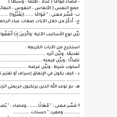
- مضاد قواما ( عدلا – ظلما – وسطا )
جمع النفس ( الأنفاس – النفوس – النفا
ب- فَسِّر معنى : " قَوَامًا .......(يَقْتُرُوا) ....
ج- اُذكُرْ من خلال الآيات صفات عباد الرحمن 
.............................................................
بَيِّن نوع الأساليب الآتية :والَّذِينَ إِذَا أَنْفَقُوا ل
.............................................................
استخرج من الآيات الكريمة :
تقديمًا ، وبَيِّن أثره .....................................
تضادًّا ، وبيِّن قيمته ....................................
أسلوب شرط ، وبَيِّن غرضه .............................
د - كيف يكون في الإنفاق إسراف أو تقتير ك
.............................................................
هـ- بم توعد الله الذين يرتكبون جريمتي الزن
.............................................................
1-فَسِّر معنى : " مُهَانًا……… ، ومضاد : " يُضاع
............ ومفرد: " حسنات .............