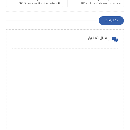
حسب الوحدات ملفPDF
المواصفات الجديده، 300
مجانى
سؤال Rewrite للشهادة
الاعدادية ملفات مجمعة
تعليقات
إرسال تعليق