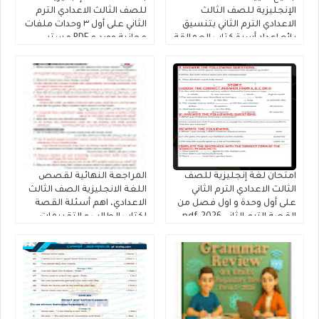
الإنجليزية للصف الثالث
للصف الثالث الاعدادي الترم
الاعدادي الترم الثاني بتنسيق
الثاني على أول ٣ وحدات ملفات
رائع إعداد أسرة كتاب العمالقة
مجانية وورد و PDF مستر
2026
حمادة حشيش
امتحان لغة إنجليزية للصف
المراجعة النهائية لقصص
الثالث الاعدادي الترم الثاني
اللغة الانجليزية الصف الثالث
على أول وحدة و اول فصل من
الاعدادي، اهم أسئلة القصة
القصة الترم الثاني 2026.pdf
لكتاب الطالب و التقييمات
إنجليزي تالتة إعدادى إعداد
كتاب فايف ستارز