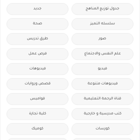
جدول توزيع المناهج
جديد
سلسله التميز
صحة
صور
طرق تدريس
علم النفس والاجتماع
فرص عمل
فيديو
فيديوهات
فيديوهات متنوعة
قصص وروايات
قناة الرحمة التعليمية
قواميس
كتب مدرسية و خارجية
كلية تجارة
كورسات
كوميك