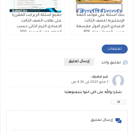
بنك أسئلة علي قواعد اللغة
جميع أسئلة الريرايت المقررة
الإنجليزية للصف الثالث
على طلاب الصف الثالث
الاعدادي الترم الاول مقسمة
الاعدادى الترم الثانى حسب
حسب الوحدات ملفPDF
المواصفات الجديده، 300
مجانى
سؤال Rewrite للشهادة
الاعدادية ملفات مجمعة
تعليقات
إرسال تعليق
تعليق واحد
غير معرف
1 مايو 2023 في 4:36 ص
شكرا والله على اللي انتوا بتبعتوهلنا
رد
إرسال تعليق