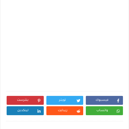
فيسبوك
تويتر
بنترست
واتساب
ريدايت
لينكدين