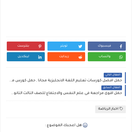
فيسبوك
تويتر
بنترست
واتساب
ريدايت
لينكدين
المقال التالي
حمل افضل كورسات تعليم اللغة الانجليزية مجانا , حمل كورس معهد بيرليتز Berlitz English course
المقال السابق
حمل اقوى مراجعة فى علم النفس والاجتماع للصف الثالث الثانوى للاستاذ حاتم هيبة
اخبار الرياضة
هل اعجبك الموضوع :