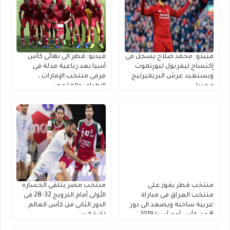
فييدو: محمد صلاح يسجل فى
فيديو: قطر الى نهائى كأس
إكتساح ليفربول لبورنموث
أسيا بعد رباعية مذلة فى
ويستعيد عرش البريميرليج
مرمى منتخب الإمارات ،
مجددا
الاهداف والملخص
منتخب قطر يفوز على
منتخب مصر يتلقى الخساره
منتخب العراق فى مباراة
الأولى أمام النرويج 32-28 فى
عربية ساخنة ويصعد الى دور
الدور الثانى من كأس العالم
8 من كأس أمم أسيا 2019
لكرة اليد