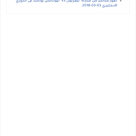
صور مباشر من مباراة ليفربول VS نيوكاسل يونايتد فى الدوري
الانجليزي 03-03-2018