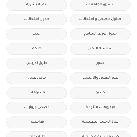
تنسيق الجامعات
تنمية بشرية
جداول حصص و امتحانات
جدول امتحانات
جدول توزيع المناهج
جديد
سلسله التميز
صحة
صور
طرق تدريس
علم النفس والاجتماع
فرص عمل
فيديو
فيديوهات
فيديوهات متنوعة
قصص وروايات
قناة الرحمة التعليمية
قواميس
كتب مدرسية و خارجية
كلية تجارة