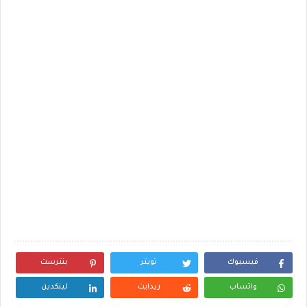
فيسبوك
تويتر
بنترست
واتساب
ريدايت
لينكدين