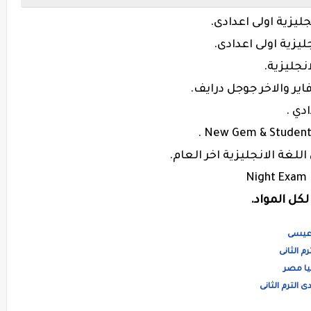
يزية اولى اعدادى.
انجليزية.
اير والاخر جوجل درايف.
دي .
اللغة الانجليزية اخر العام.
Night Exam 
لكل المواد.
 عيسى
م الثانى
يا مصر
الترم الثانى