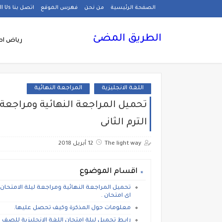
الصفحة الرئيسية
من نحن
فهرس الموقع
اتصل بنا Call Us
الطريق المضئ
رياض اط
اللغة الانجليزية
المراجعة النهائية
تحميل المراجعة النهائية ومراجعة لي
الترم الثانى
The light way
12 أبريل 2018
اقسام الموضوع
تحميل المراجعة النهائية ومراجعة ليلة الامتحان اللغ
اى امتحان .
معلومات حول المذكرة وكيف تحصل عليها.
رابـط تحميل ليلة امتحان اللغة الانجليزية للصف الا