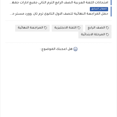
امتحانات اللغة العربية الصف الرابع الترم الثانى جميع ادارات جمهورية مصر , ورق امتحان اللغة العربية صف رابع
المقال السابق
حمل المراجعة النهائية للصف الاول الثانوى ترم ثان ,وورد مستر حمادة حشيش First year final Revision
الصف الرابع
اللغة الانجليزية
المراجعة النهائية
المرحلة الابتدائية
هل اعجبك الموضوع :