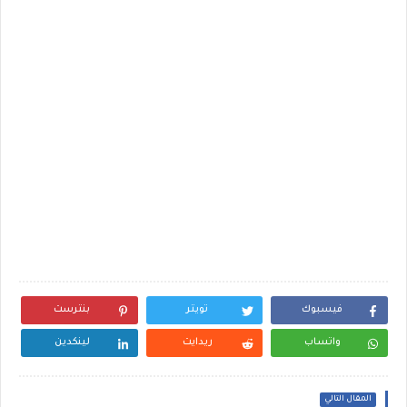
فيسبوك
تويتر
بنترست
واتساب
ريدايت
لينكدين
المقال التالي