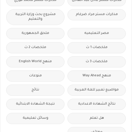
مذكرات مستر عادل عبد الهادى
مذكرات مستر محمد فوزي
مذكرات مستر مراد ضرغام
مشروع بحث وزارة التربية
والتعليم
مصر التعليميه
ملحق الجمهورية
ملخصات 1 ث
ملخصات 2 ث
ملخصات 3 ث
منهج English World
منهج Way Ahead
منوعات
مواضيع تعبير للغة العربية
نتائج
نتائج الشهادة الاعدادية
نتيجة الشهادة الابتدائية
هل تعلم
وسائل تعليمية