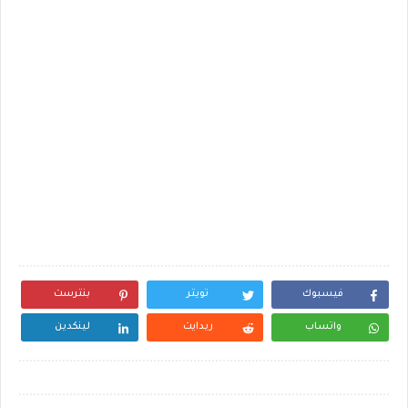
فيسبوك
تويتر
بنترست
واتساب
ريدايت
لينكدين