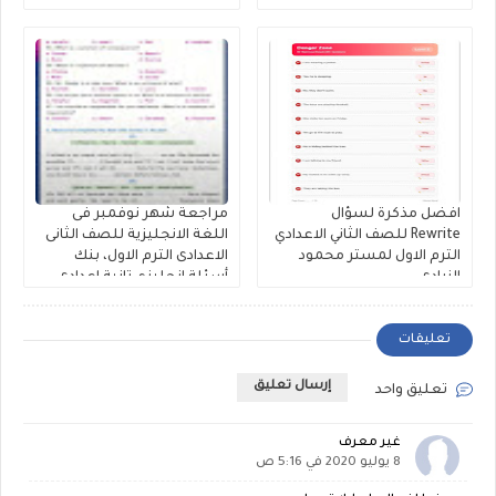
إنجليزي تانية إعدادى إعداد
كتاب فايف ستارز
افضل مذكرة لسؤال
مراجعة شهر نوفمبر فى
Rewrite للصف الثاني الاعدادي
اللغة الانجليزية للصف الثانى
الترم الاول لمستر محمود
الاعدادى الترم الاول، بنك
الزيادى
أسئلة إنجليزي تانية اعدادى
على الوحدة الثالثة والرابعة
مستر حمادة حشيش
تعليقات
إرسال تعليق
تعليق واحد
غير معرف
8 يوليو 2020 في 5:16 ص