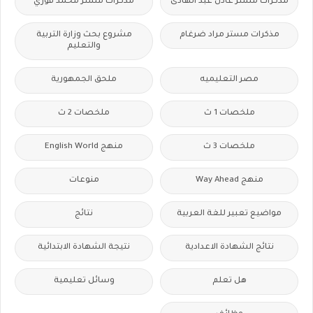
مذكرات مستر عادل عبد الهادى
مذكرات مستر محمد فوزي
مذكرات مستر مراد ضرغام
مشروع بحث وزارة التربية
والتعليم
مصر التعليميه
ملحق الجمهورية
ملخصات 1 ث
ملخصات 2 ث
ملخصات 3 ث
منهج English World
منهج Way Ahead
منوعات
مواضيع تعبير للغة العربية
نتائج
نتائج الشهادة الاعدادية
نتيجة الشهادة الابتدائية
هل تعلم
وسائل تعليمية