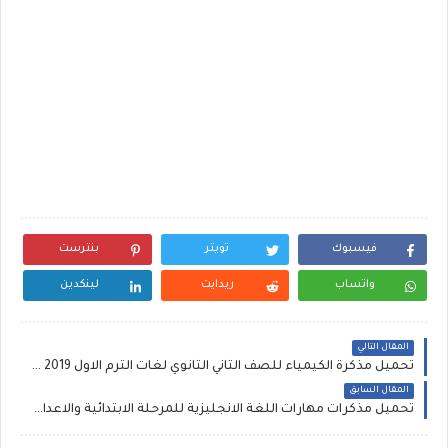
فيسبوك
تويتر
بنترست
واتساب
ريدايت
لينكدين
المقال التالي
تحميل مذكرة الكيمياء للصف الثاني الثانوي لغات الترم الاول 2019 للاستاذ محمد قاسم Chemistry
المقال السابق
تحميل مذكرات مهارات اللغة الانجليزية للمرحلة الابتدائية والاعدادية والثانوية