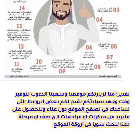
تقديرا منا لزيارتكم موقعنا وسعينا الدءوب لتوفير
وقت وجهد سيادتكم نقدم لكم بعض الروابط التى
تساعدك فى تصفح الموقع دون عناء وللحصول على
ماتريد من مذكرات او مراجعات لاى صف او مرحلة.
دعنا نبحث سويا فى اروقة الموقع