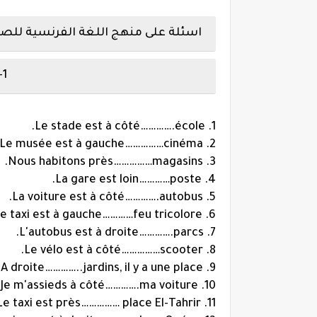
اسئلة على منهج اللغة الفرنسية للصف الثا
1- Remplace les points par (du - de la - de l' - des - de):
Le stade est à côté………….école.
1.
Le musée est à gauche……………cinéma.
2.
Nous habitons près……………magasins.
3.
La gare est loin…………poste.
4.
La voiture est à côté………….autobus.
5.
e taxi est à gauche…………feu tricolore.
6.
L'autobus est à droite………….parcs.
7.
Le vélo est à côté……………scooter.
8.
A droite…………..jardins, il y a une place.
9.
Je m'assieds à côté………….ma voiture.
10.
Le taxi est près…………… place El-Tahrir.
11.