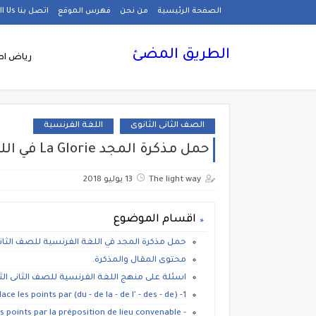
الصفحة الرئيسية
من نحن
فهرس الموقع
اتصل بنا Call Us
الطريق المضئ
رياض اط
الصف الثانى الثانوى
اللغة الفرنسية
حمل مذكرة المجد La Glorie في اللغة الفرنسية الصف الثانى الثانوي ,الترم الاول
The light way
13 يوليو 2018
اقسام الموضوع
حمل مذكرة المجد في اللغة الفرنسية للصف الثانى الثانوي 
محتوى المقال والمذكرة.
اسئلة على منهج اللغة الفرنسية للصف الثانى الثانوى 
1- Remplace les points par (du - de la - de l' - des - de):
- Remplace les points par la préposition de lieu convenable: