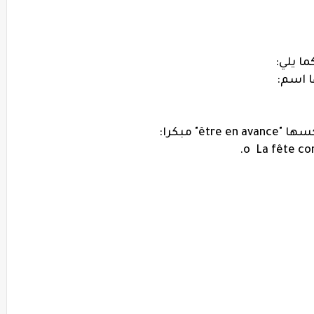
o
La fête com