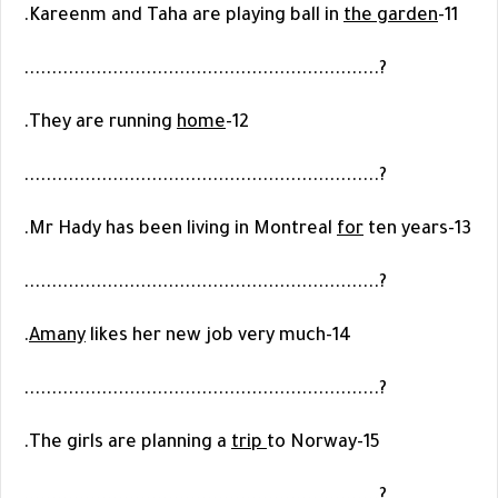
.
the garden
11-Kareenm and Taha are playing ball in
?................................................................
.
home
12-They are running
?................................................................
for
ten years.
13-Mr Hady has been living in Montreal
?................................................................
Amany
likes her new job very much.
14-
?................................................................
trip
to Norway.
15-The girls are planning a
?................................................................