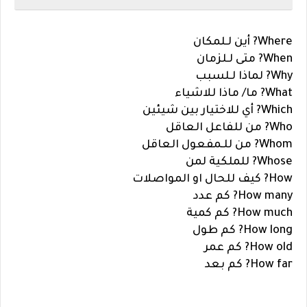
Where?
أين لـ
لمكان
When?
متى لـ
لزمان
Why?
لماذا لـ
لسبب
What?
ما/ ماذا للاشياء
Which?
أي
للاختيار بين شيئين
Who?
من
للفاعل العاقل
Whom?
من للـ
مفعول العاقل
Whose? للملكية
لمن
How?
كيف للحال او المواصلات
How many?
كم عدد
How much?
كم كمية
How long?
كم طول
How old?
كم عمر
How far?
كم بعد