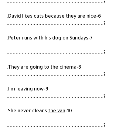
?................................................................
because
they are nice.
6-David likes cats
?................................................................
.
on Sundays
7-Peter runs with his dog
?................................................................
.
to the cinema
8-They are going
?................................................................
.
now
9-I'm leaving
?................................................................
.
the van
10-She never cleans
?................................................................