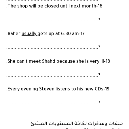
.
next month
16-The shop will be closed until
?................................................................
usually
gets up at 6.30 am.
17-Baher
?................................................................
because
she is very ill.
18-She can't meet Shahd
?................................................................
Every evening
Steven listens to his new CDs.
19-
?................................................................
ملفات ومذكرات لكافة المستويات المبتدئ