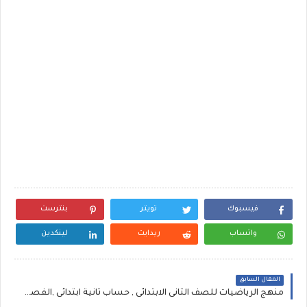
فيسبوك
تويتر
بنترست
واتساب
ريدايت
لينكدين
المقال السابق
منهج الرياضيات للصف الثانى الابتدائى , حساب ثانية ابتدائى ,الفصل الدراسى الاول 2019