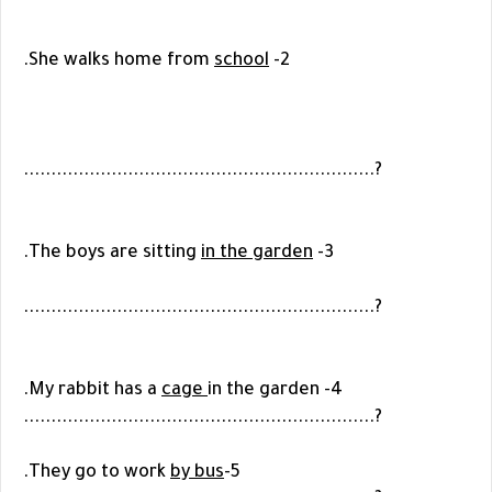
.
school
2- She walks home from
?................................................................
.
in the garden
3- The boys are sitting
?................................................................
cage
in the garden.
4- My rabbit has a
?................................................................
.
by bus
5-They go to work