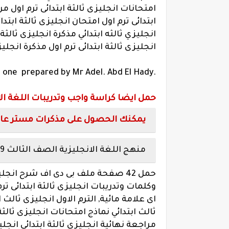
امتحانات انجليزى ثالثة ابتدائى ترم اول مر
ابتدائى ترم اول امتحان انجليزى ثالثة ابتد
انجليزي ثالثه ابتدائي مذكرة انجليزى ثالثة 
انجليزى ثالثة ابتدائى ترم اول مذكرة انجليز
.note for primary School grade three term one prepared by Mr Adel. Abd El Hady
حمل ايضا كراسة واجب وتدريبات اللغة ال
يمكنك الحصول على مذكرات مستر عادل 
منهج اللغة الانجليزية الصف الثالث 2019
حمل 42 صفحة ملف بى دى اف شرح انج
وكلمات وتدريبات انجليزى ثالثة ابتدائى تر
اى علامة مائية, الترم الاول انجليزى ثالث ا
ثالث ابتدائي نماذج امتحانات انجليزى ثالثة 
مراجعة نهائية انجليزى ثالثة ابتدائى انجلي