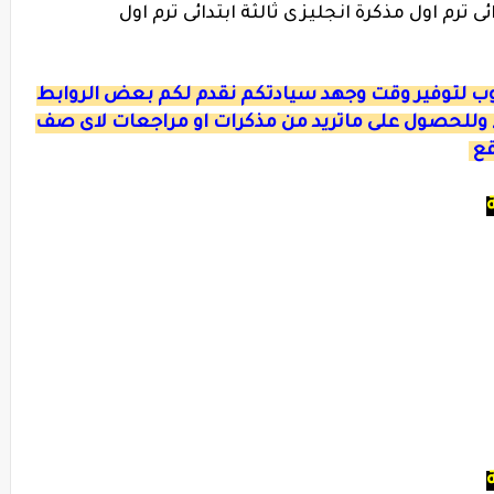
ئى ترم اول مذكرة انجليزى ثالثة ابتدائى ترم اول
ءوب لتوفير وقت وجهد سيادتكم نقدم لكم بعض الروابط
 وللحصول على ماتريد من مذكرات او مراجعات لاى صف
قع