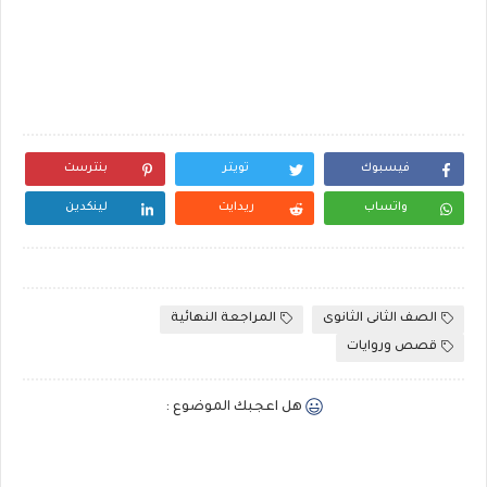
فيسبوك
تويتر
بنترست
واتساب
ريدايت
لينكدين
الصف الثانى الثانوى
المراجعة النهائية
قصص وروايات
هل اعجبك الموضوع :