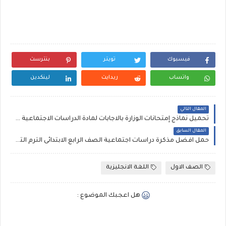
فيسبوك
تويتر
بنترست
واتساب
ريدايت
لينكدين
المقال التالي
تحميل نماذج إمتحانات الوزارة بالاجابات لمادة الدراسات الاجتماعية للصف الثالث الاعدادى ,أهم توقعات إمتحان نصف العام
المقال السابق
حمل افضل مذكرة دراسات اجتماعية الصف الرابع الابتدائى الترم الثانى شرح و فيديو , social studies
الصف الاول
اللغة الانجليزية
هل اعجبك الموضوع :