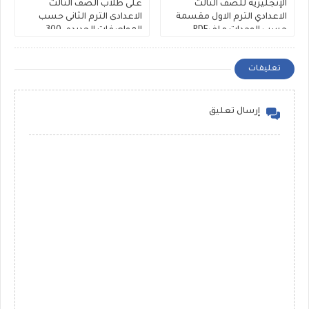
الإنجليزية للصف الثالث
على طلاب الصف الثالث
الاعدادي الترم الاول مقسمة
الاعدادى الترم الثانى حسب
حسب الوحدات ملفPDF
المواصفات الجديده، 300
مجانى
سؤال Rewrite للشهادة
الاعدادية ملفات مجمعة
تعليقات
إرسال تعليق