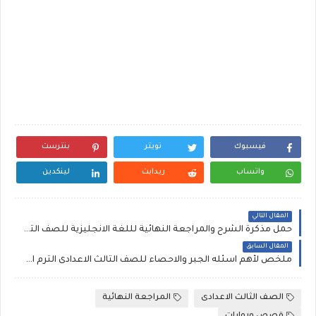
فيسبوك
تويتر
بنترست
واتساب
ريدايت
لينكدين
المقال التالي
حمل مذكرة الشرح والمراجعة النهائية لللغة الانجليزية للصف الثانى الثانوى 2019 مستر بيومى غريب
المقال السابق
ملخص لأهم اسئله الجبر والاحصاء للصف الثالث الاعدادى الترم الاول ،١٢ورقة
الصف الثالث الاعدادى
المراجعة النهائية