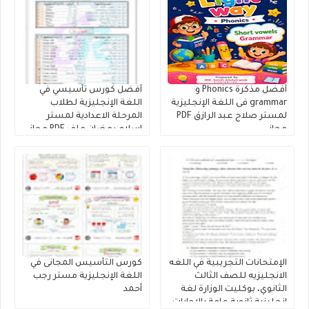
أفضل مذكرة Phonics و
أفضل كورس تأسيسي في
grammar فى اللغة الإنجليزية
اللغة الإنجليزية لطلاب
لمستر صلاح عبد الرازق PDF
المرحلة الاعدادية لمستر
مجانى
إسلام رمضان ملف PDF مجانى
الإمتحانات التجريبية في اللغه
كورس التأسيس المجانى في
الانجليزيه للصف الثالث
اللغة الإنجليزية مستر رجب
الثانوي، بوكليت الوزارة لغة
أحمد
إنجليزية ثانوية عامة بالإجابات