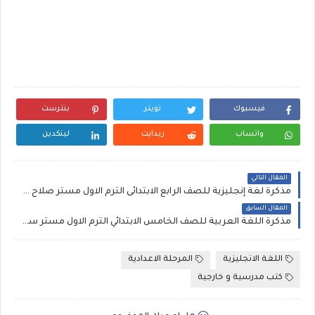
فيسبوك
تويتر
بنترست
واتساب
ريدايت
لينكدين
المقال التالي
مذكرة لغة إنجليزية للصف الرابع الابتدائى الترم الاول مستر صلاح عبد السلام، شرح وتدريبات وإمتحانات وكراسة واجب إنجليزي رابعة ابتدائي 2023
المقال السابق
مذكرة اللغة العربية للصف الخامس الابتدائي الترم الاول مستر سمير الغريب، ملزمة عربى pdf كاملة خامسة ابتدائي 2023
اللغة الانجليزية
المرحلة الاعدادية
كتب مدرسية و خارجية