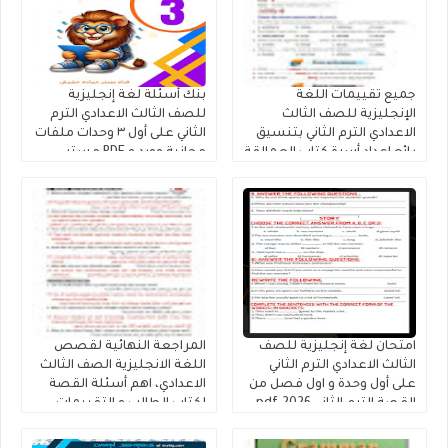
جميع تقييمات اللغة
بنك أسئلة لغة إنجليزية
الإنجليزية للصف الثالث
للصف الثالث الاعدادي الترم
الاعدادي الترم الثاني بتنسيق
الثاني على أول ٣ وحدات ملفات
رائع إعداد أسرة كتاب العمالقة
مجانية وورد و PDF مستر
2026
حمادة حشيش
امتحان لغة إنجليزية للصف
المراجعة النهائية لقصص
الثالث الاعدادي الترم الثاني
اللغة الانجليزية الصف الثالث
على أول وحدة و اول فصل من
الاعدادي، اهم أسئلة القصة
القصة الترم الثاني 2026.pdf
لكتاب الطالب و التقييمات
إنجليزي تالتة إعدادى إعداد
كتاب فايف ستارز