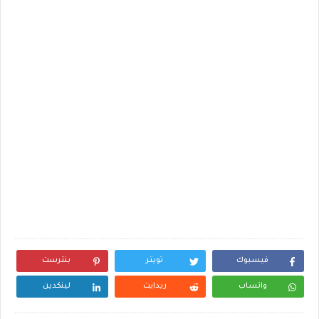
فيسبوك
تويتر
بنترست
واتساب
ريدايت
لينكدين