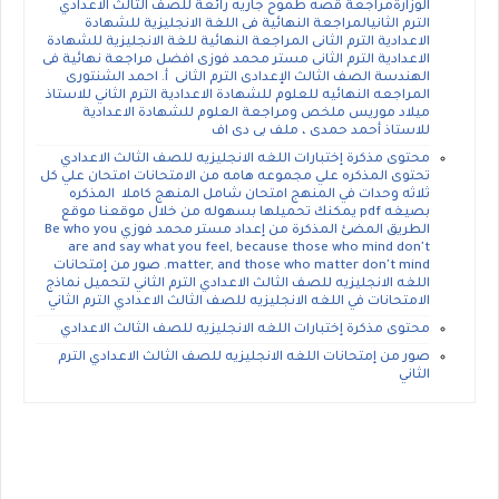
الوزارةمراجعة قصه طموح جاريه رائعة للصف الثالث الاعدادي
الترم الثانيالمراجعة النهائية فى اللغة الانجليزية للشهادة
الاعدادية الترم الثانى المراجعة النهائية للغة الانجليزية للشهادة
الاعدادية الترم الثانى مستر محمد فوزى افضل مراجعة نهائية فى
الهندسة الصف الثالث الإعدادى الترم الثانى أ. احمد الشنتورى
المراجعه النهائيه للعلوم للشهادة الاعدادية الترم الثاني للاستاذ
ميلاد موريس ملخص ومراجعة العلوم للشهادة الاعدادية
للاستاذ أحمد حمدى ، ملف بى دى اف
محتوى مذكرة إختبارات اللغه الانجليزيه للصف الثالث الاعدادي
تحتوى المذكره علي مجموعه هامه من الامتحانات امتحان علي كل
ثلاثه وحدات في المنهج امتحان شامل المنهج كاملا المذكره
بصيغه pdf يمكنك تحميلها بسهوله من خلال موقعنا موقع
الطريق المضئ المذكرة من إعداد مستر محمد فوزي Be who you
are and say what you feel, because those who mind don't
matter, and those who matter don't mind. صور من إمتحانات
اللغه الانجليزيه للصف الثالث الاعدادي الترم الثاني لتحميل نماذج
الامتحانات في اللغه الانجليزيه للصف الثالث الاعدادي الترم الثاني
محتوى مذكرة إختبارات اللغه الانجليزيه للصف الثالث الاعدادي
صور من إمتحانات اللغه الانجليزيه للصف الثالث الاعدادي الترم
الثاني