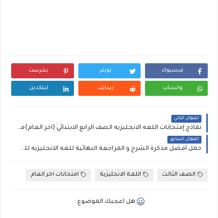
فيسبوك
تويتر
بنترست
واتساب
ريدايت
لينكدين
المقال التالي
نماذج إمتحانات اللغه الانجليزيه الصف الرابع الابتدائي (اخر العام)مستر علي الهاروني
المقال السابق
حمل أفضل مذكرة الشرح و المراجعة النهائية للغه الانجليزيه للصف الثالث الاعدادى ترم ثان ,مستر حمادة حشيش.
الصف الثالث
اللغة الانجليزية
امتحانات اخر العام
هل اعجبك الموضوع :