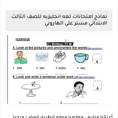
نماذج امتحانات لغه انجليزيه للصف الثالث
الابتدائي مستر علي الهاروني
أعزائنا متابعي موقعنا موقع الطريق المضئ مرحبا