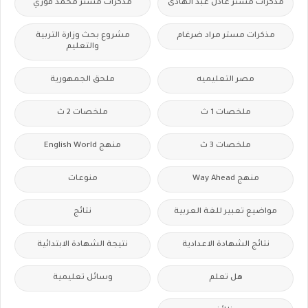
مذكرات مستر عادل عبد الهادى
مذكرات مستر محمد فوزي
مذكرات مستر مراد ضرغام
مشروع بحث وزارة التربية
والتعليم
مصر التعليميه
ملحق الجمهورية
ملخصات 1 ث
ملخصات 2 ث
ملخصات 3 ث
منهج English World
منهج Way Ahead
منوعات
مواضيع تعبير للغة العربية
نتائج
نتائج الشهادة الاعدادية
نتيجة الشهادة الابتدائية
هل تعلم
وسائل تعليمية