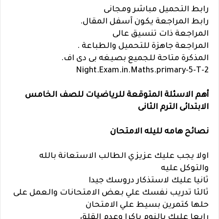
رابط التحميل مباشر ومجانى
رابط المراجعة يكون آسفل المقال.
المراجعة ذات تنسيق عالى
المراجعة جاهزة للتحميل والطباعة .
المذكرة متاحة للجميع بصيغه بى دى اف.
Night.Exam.in.Maths.primary-5-T-2
أهم الاسئلة المتوقعة للرياضيات للصف الخامس
الابتدائى الترم الثانى
نصائح هامه لليله الامتحان
اولا يجب عليك عزيزي الطالب الاستعانة بالله
والتوكل عليه
ثانيا عليك لاستذكار دروسك جيدا
ثالثا تدريب نفسك علي بعض الامتحانات والعمل على
حلها كتمرين بسيط علي الامتحان
رابعا عليك بالنوم باكرا وعدم القلق