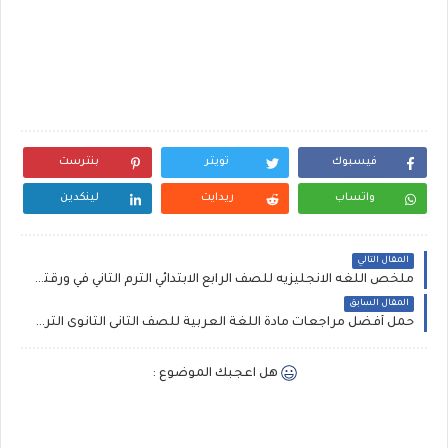
فيسبوك
تويتر
بنترست
واتساب
ريدايت
لينكدين
المقال التالي
ملخص اللغه الانجليزيه للصف الرابع الابتدائي الترم الثاني في ورقتين pdf الاستاذ علي الهاروني
المقال السابق
حمل أفضل مراجعات مادة اللغة العربية للصف الثانى الثانوى الترم الثانى , ليلة الامتحان
هل اعجبك الموضوع :