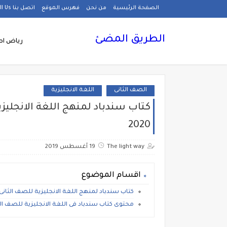
الصفحة الرئيسية
من نحن
فهرس الموقع
اتصل بنا Call Us
الطريق المضئ
رياض اط
الصف الثانى
اللغة الانجليزية
2020
The light way
19 أغسطس 2019
اقسام الموضوع
كتاب سندباد لمنهج اللغة الانجليزية للصف الثانى الابتدائى كوني
محتوى كتاب سندباد فى اللغة الانجليزية للصف الثانى ا