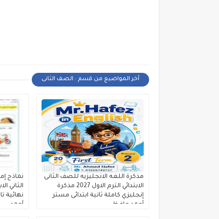
أخر المواضيع من قسم : الصف الثانى
مذكرة اللغه الانجليزيه للصف الثانى
نماذح إم
الابتدائي الترم الاول 2027 مذكرة
الثاني الا
إنجليزي كاملة ثانية ابتدائى مستر
أحمد حافظ
أحمد