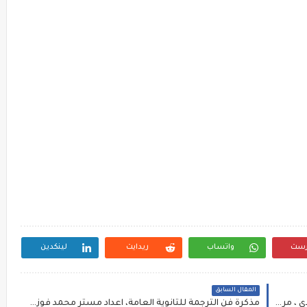
رست
واتساب
ريدايت
لينكدين
المقال السابق
مذكرة مهارات اللغة الإنجليزية للصف الثالث الاعدادي ، مراجعة جرامر و لغويات
مذكرة فن الترجمة للثانوية العامة، اعداد مستر محمد فوزي الترجمة بقت سهلة