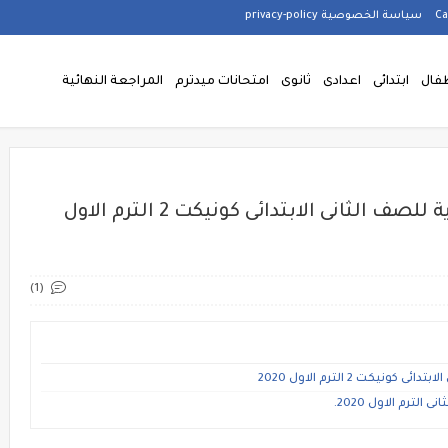
سياسة الخصوصية privacy-policy
فال
ابتدائى
اعدادى
ثانوى
امتحانات ميدترم
المراجعة النهائية
كتاب سندباد لمنهج اللغة الانجليزية للصف الثانى الابتدائى كونيكت 2 الترم الاول
(1)
كت 2 الترم الاول 2020
لترم الاول 2020.