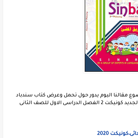
وع مقالنا اليوم يدور حول تحمل وعرض كتاب سندباد
فى شرح وحدات ومنهج اللغة الانجليزية الجديد كونيكت 2 الفصل الدراسى الاول للصف الثانى
ى،كونيكت 2020