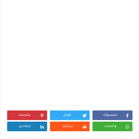
فيسبوك
تويتر
بنترست
واتساب
ريدايت
لينكدين