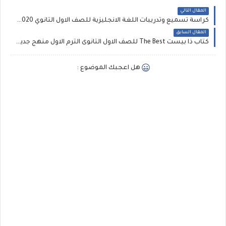
المقال التالي
كراسة تسميع وتدريبات اللغة الانجليزية للصف الاول الثانوي 2020 هدية مجانيه مقدمه من أسرة كتاب العمالقه
المقال السابق
كتاب ذا بيست The Best للصف الاول الثانوى الترم الاول منهج جديد 2020
هل اعجبك الموضوع :