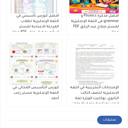
أفضل مذكرة Phonics و
أفضل كورس تأسيسي في
grammar فى اللغة الإنجليزية
اللغة الإنجليزية لطلاب
لمستر صلاح عبد الرازق PDF
المرحلة الاعدادية لمستر
مجانى
إسلام رمضان ملف PDF مجانى
الإمتحانات التجريبية في اللغه
كورس التأسيس المجانى في
الانجليزيه للصف الثالث
اللغة الإنجليزية مستر رجب
الثانوي، بوكليت الوزارة لغة
أحمد
إنجليزية ثانوية عامة بالإجابات
النموذجية 2026
تعليقات