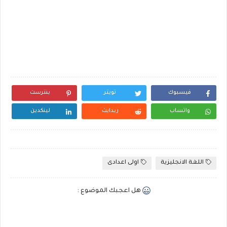
فيسبوك
تويتر
بنترست
واتساب
ريدايت
لينكدين
اللغة الانجليزية
اولى اعدادى
هل اعجبك الموضوع :