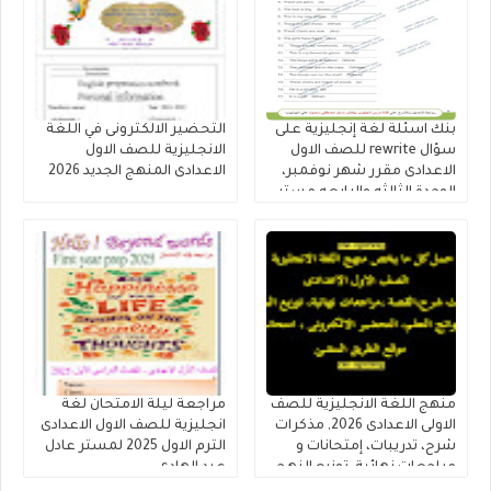
بنك اسئلة لغة إنجليزية على
التحضير الالكترونى في اللغة
سؤال rewrite للصف الاول
الانجليزية للصف الاول
الاعدادى مقرر شهر نوفمبر،
الاعدادى المنهج الجديد 2026
الوحدة الثالثه والرابعه مستر
مصطفى محمود
منهج اللغة الانجليزية للصف
مراجعة ليلة الامتحان لغة
الاولى الاعدادى 2026, مذكرات
انجليزية للصف الاول الاعدادى
شرح، تدريبات، إمتحانات و
الترم الاول 2025 لمستر عادل
مراجعات نهائية, توزيع النهج ,
عبد الهادى
تحضير المنهج