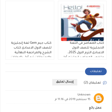
كتاب المعاصر فى اللغة
كتاب جيم Gem لغة إنجليزية
الانجليزية للصف الاول
للصف الاول الاعدادى كتاب
الاعدادى الترم الاول 2025،
الشرح والمراجعة النهائية
ملخص المعاصر انجليزى أولى
والامتحانات ترم أول بالإجابات
إعدادى بالإجابات النموذجية
النموذجية 2025
2025
تعليقات
إرسال تعليق
تعليقان (2)
Unknown
15 سبتمبر 2019 في 11:16 م
عمل رائع