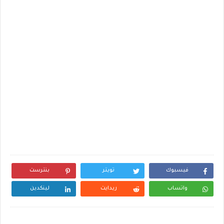
فيسبوك
تويتر
بنترست
واتساب
ريدايت
لينكدين