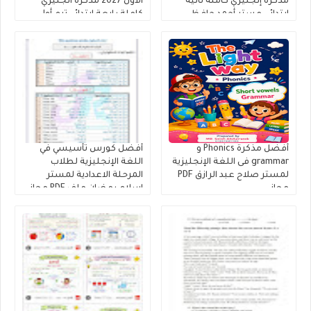
مذكرة إنجليزي كاملة ثانية
الاول 2027 مذكرة انجليزي
ابتدائى مستر أحمد حافظ
كاملة رابعة ابتدائي ترم أول
أفضل مذكرة Phonics و
أفضل كورس تأسيسي في
grammar فى اللغة الإنجليزية
اللغة الإنجليزية لطلاب
لمستر صلاح عبد الرازق PDF
المرحلة الاعدادية لمستر
مجانى
إسلام رمضان ملف PDF مجانى