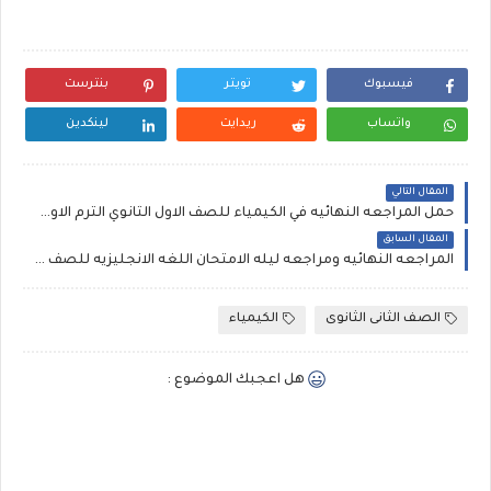
فيسبوك
تويتر
بنترست
واتساب
ريدايت
لينكدين
المقال التالي
حمل المراجعه النهائيه في الكيمياء للصف الاول الثانوي الترم الاول توقعات الجمهوريه في الكيمياء اولى ثانوي
المقال السابق
المراجعه النهائيه ومراجعه ليله الامتحان اللغه الانجليزيه للصف الثاني الاعدادي الترم الاول لمستر محمد عابدين
الصف الثانى الثانوى
الكيمياء
هل اعجبك الموضوع :