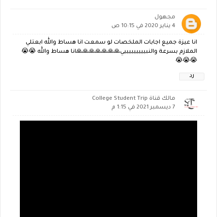
مجهول
4 يناير 2020 في 10:15 ص
انا عيزة جميع اجابات الملخصات لو سمعت انا هساط والله ابعتلي
الملازم بسرعة والنبيييييييييي🙏🙏🙏🙏🙏🙏🙏انا هساط والله 😭😭
😭😭😭
رد
مالك قناة College Student Trip
7 ديسمبر 2021 في 1:15 م