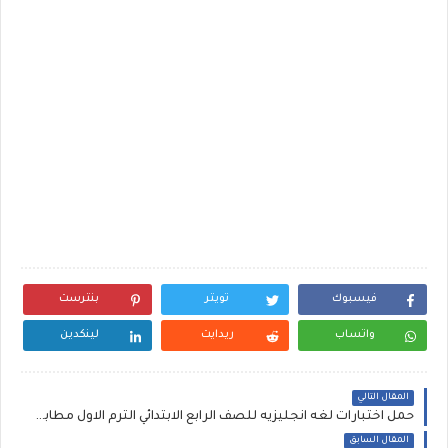
فيسبوك
تويتر
بنترست
واتساب
ريدايت
لينكدين
المقال التالي
حمل اختبارات لغه انجليزيه للصف الرابع الابتدائي الترم الاول مطابقه لمواصفات امتحان 2020 سلسله مستر
المقال السابق