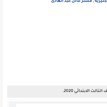
جليزية , مستر عادل عبد الهادى
الث الابتدائي 2020.