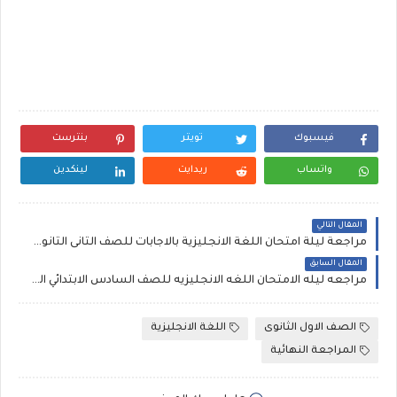
فيسبوك
تويتر
بنترست
واتساب
ريدايت
لينكدين
المقال التالي
مراجعة ليلة امتحان اللغة الانجليزية بالاجابات للصف الثانى الثانوى الترم الاول 2020 ، توقعات الجمهورية
المقال السابق
مراجعه ليله الامتحان اللغه الانجليزيه للصف السادس الابتدائي الترم الاول ملحق الجمهوريه التعليمي
الصف الاول الثانوى
اللغة الانجليزية
المراجعة النهائية