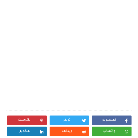
فيسبوك
تويتر
بنترست
واتساب
ريدايت
لينكدين