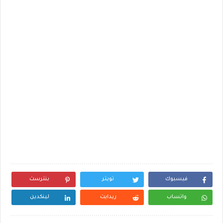
فيسبوك
تويتر
بنترست
واتساب
ريدايت
لينكدين