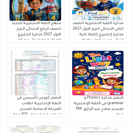
مذكرة اللغه الانجليزيه للصف
منهج اللغة الانجليزية الجديد
الثانى الابتدائي الترم الاول 2027
للصف الرابع الابتدائى الترم
مذكرة إنجليزي كاملة ثانية
الاول 2027 مذكرة انجليزي
ابتدائى مستر أحمد حافظ
كاملة رابعة ابتدائي ترم أول
أفضل مذكرة Phonics و
أفضل كورس تأسيسي في
grammar فى اللغة الإنجليزية
اللغة الإنجليزية لطلاب
لمستر صلاح عبد الرازق PDF
المرحلة الاعدادية لمستر
مجانى
إسلام رمضان ملف PDF مجانى