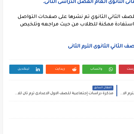
انى الثانوى العام الفصل الدراسى الثانى.
لصف الثاني الثانوي تم نشرها على صفحات التواصل
 استفادة ممكنة للطلاب من حيث مراجعه وتلخيص
 الثاني الثانوى الترم الثانى
رست
واتساب
ريدايت
لينكدين
المقال السابق
حمل كتاب ذا بيست The Best للصف الثاني الثانوى الترم الاول 2020
مذكرة دراسات إجتماعية للصف الاول الاعدادى ترم ثان للاستاذة أيه السمكرى