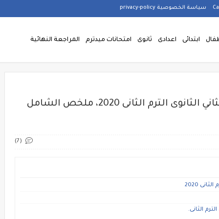
سياسة الخصوصية privacy-policy
فال
ابتدائى
اعدادى
ثانوى
امتحانات ميدترم
المراجعة النهائية
كتاب الشامل في الفيزياء للصف الثاني الثانوى الترم الثانى 2020، ملخص الشامل
(7)
انى 2020
رم الثانى.