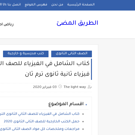
الصفحة الرئيسية
من نحن
فهرس الموقع
اتصل بنا Call Us
الطريق المضئ
رياض اط
الصف الثانى الثانوى
كتب مدرسية و خارجية
فيزياء ثانية ثانوى ترم ثان
The light way
03 فبراير 2020
اقسام الموضوع
كتاب الشامل في الفيزياء للصف الثاني الثانوى الترم الث
حمل الكتب الخارجية للصف الثانى الثانوى 2020
مراجعات وملخصات كل مواد الصف الثانى الثانوى الت