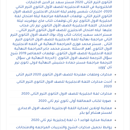
الثانوى الترم الثانى 2020 مستر سعد عز الدين الاختبارات
الالكترونية في اللغه الانجليزيه للصف الأول الثانوي الترم الثاني
2020- اختبارات شمس وقمر ليله امتحان الانجليزي للصف الاول
الثانوي الترم الثاني، توقعات العمالقه مراجعة ليلة امتحان لغة
انجليزية الاول الثانوى ترم ثان،توقعات كتاب ماى نيوفريند ليلة
الامتحان اللغة الانجليزية الصف الأول الثانوي ترم ثان مجاب
عليها. ليله امتحان الانجليزي للصف الاول الثانوي الترم الثاني ،
مستر احمد سعيد إجابات كتاب ورك بوك الصف الاول الثانوي الترم
الثاني مراجعة نهائية للغة الانجليزية للصف الاول الثانوى الترم
الثانى , مستر محمد فوزى المراجعة النهائية في اللغه الانجليزية
الاول الثانوي ,أهم الاسئلة ،مستر محمد جابر المراجعة النهائية
للغه الانجليزية للصف الاول الثانوي، توقعات المعاصر 2019 شرح
سؤال الترجمة للصف الاول الثانوى | الدرجة النهائية فى سؤال
الترجمة مراجعة مستر حمادة حشيش النهائية لاولى ثانوى ترم
ثان "وورد
مذكرات وملفات مقترحة للصف الاول الثانوى 2020 الترم الثانى
أحدث مذكرات اللغة الانجليزية للصف الاول الثانوى الترم الثانى
2020
مذكرات لغة انجليزية للصف الاول الثانوى الترم الثانى 2020
صورة لكتاب العمالقة أولى ثانوي ترم ثاني 2020
معاينة اونلاين لمذكرة اللغة الإنجليزية للصف الاول الاعدادي
لمستر هشام أبو بكر.
معاينة مذكرة قواعد 1 ث لغة إنجليزية ترم ثاني 2020
روابط تحميل مذكرات الشرح والتدريبات المراجعه والامتحانات