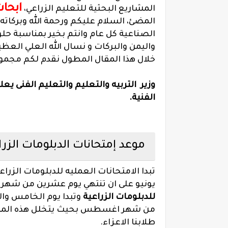
ابحاث
المشاريع البحثية للتعليم الزراعي،
المضئ، السلام عليكم ورحمة الله وبركاته،
الصناعية كل عام وانتم بخير بمناسبة حلو
واليمن والبركات و نسال الله العلي العظي
خلال هذا المقال المطول نقدم لكم مجموع
وزير التربيه والتعليم والتعليم الفنى يعل
الفنية.
موعد إمتحانات الدبلومات الزراعية 
تبدا الامتحانات العمليه للدبلومات الز
يونيو على ان تنتهي يوم عشرين من شهر ي
للدبلومات الزراعية
وتبدا يوم الخامس وا
من شهر اغسطس بحيث يتخلل هذه المده ع
طلابنا الاعزاء.