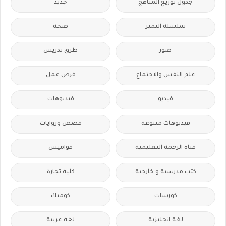
جدول توزيع المناهج
جديد
سلسله التميز
صحة
صور
طرق تدريس
علم النفس والاجتماع
فرص عمل
فيديو
فيديوهات
فيديوهات متنوعة
قصص وروايات
قناة الرحمة التعليمية
قواميس
كتب مدرسية و خارجية
كلية تجارة
كورسات
كوميك
لغة انجليزية
لغة عربية