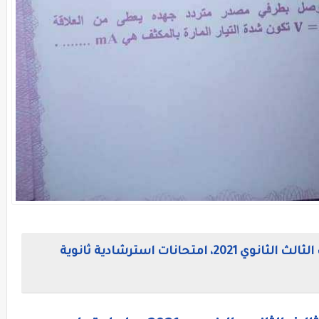
نماذج امتحانات الازهر التجريبية للصف الثالث الثانوي 2021، امتحانات استرشادية ثانوية