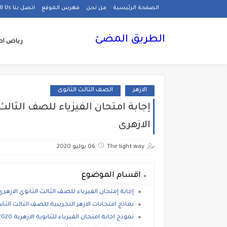
الصفحة الرئيسية
من نحن
فهرس الموقع
اتصل بنا Call Us
الطريق المضئ
رياض اط
الازهر
الصف الثالث الثانوى
الازهرى
The light way
06 يوليو 2020
اقسام الموضوع
إجابة إمتحان الفيزياء للصف الثالث الثانوي الازهري 2020، ورق اجابة بوكليت الفيزياء الازه
نماذج امتحانات الازهر التجريبية للصف الثالث الثانوي 2021، امتحانات استرشادية ثانوية أ
نموذج اجابة امتحان الفيزياء للثانوية الازهرية 2020.