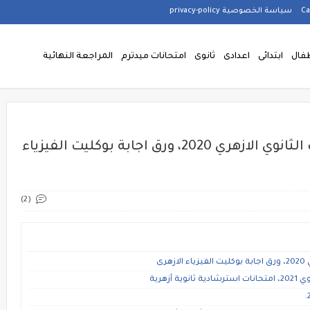
سياسة الخصوصية privacy-policy
فال
ابتدائى
اعدادى
ثانوى
امتحانات ميدترم
المراجعة النهائية
إجابة امتحان الفيزياء للصف الثالث الثانوي الازهري 2020، ورق اجابة بوكليت الفيزياء
(2)
رى
زهرية