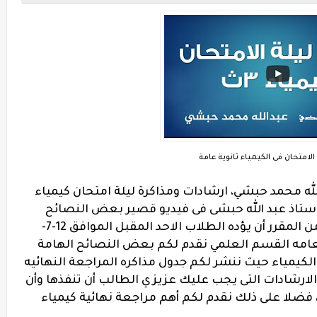
الامتحان فى الكيمياء ثانوية عامة
الله محمد حبشي،
ارشادات ومذاكرة ليلة امتحان كيمياء
استاذ عبد الله حبشى فى فيديو قصير بعض النصائح
الهامة قبل خوض امتحان الكيمياء الذى من المقرر أن يؤده الطلاب الاحد المقبل الموافق 12-7-
ه العامه القسم العلمي نقدم لكم بعض النصائح الهامة
لكيمياء حيث ننشر لكم جدول مذاكره المراجعة النهائيه
للعام الدراسي 2020 وبعض الارشادات التى يجب عليك عزيزي الطالب أن تنفذها وأن
، فضلا على ذلك نقدم لكم أهم مراجعة نهائية كيمياء