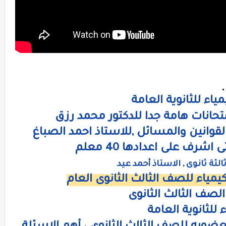
القوانين والمسائل ,للاستاذ احمد الصباغ
رف على اعدادها 40 معلم
ثة ثانوى , الاستاذ أحمد عيد
مياء للصف الثالث الثانوى العام
لصف الثالث الثانوى
للثانوية العامة