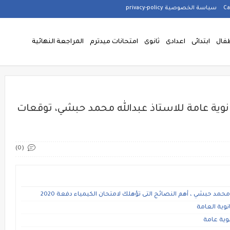
سياسة الخصوصية privacy-policy
فال
ابتدائى
اعدادى
ثانوى
امتحانات ميدترم
المراجعة النهائية
انوية عامة للاستاذ عبدالله محمد حبشي، توقعات
(0)
محمد حبشي ، أهم النصائح التى تؤهلك لامتحان الكيمياء دفعة 2020
نوية العامة
نوية عامة