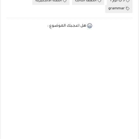
3 ب ترم 1
الصف الثالث
اللغة الانجليزية
grammar
هل اعجبك الموضوع :