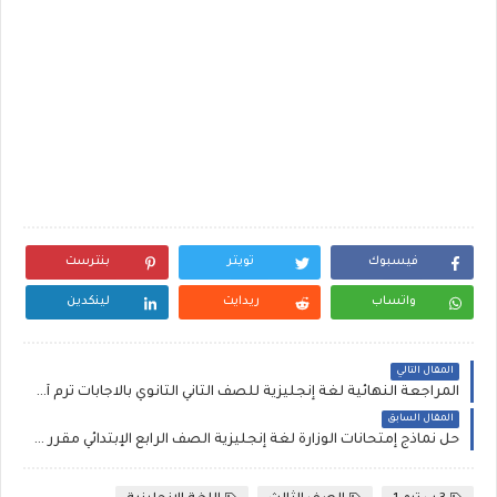
فيسبوك
تويتر
بنترست
واتساب
ريدايت
لينكدين
المقال التالي
المراجعة النهائية لغة إنجليزية للصف الثاني الثانوي بالاجابات ترم أول، إعداد سلسة the best
المقال السابق
حل نماذج إمتحانات الوزارة لغة إنجليزية الصف الرابع الإبتدائي مقرر شهر اكتوبر ونوفمبر ترم اول 2022