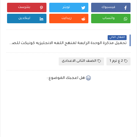
فيسبوك
تويتر
بنترست
واتساب
ريدايت
لينكدين
المقال التالي
تحميل مذكرة الوحدة الرابعة لمنهج اللغه الانجليزيه كونيكت للصف الثالث الابتدائي 2021 (شرح وتدريبات واملاء وواجب منزلى )
2 ع ترم 1
الصف الثانى الاعدادى
هل اعجبك الموضوع :