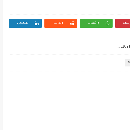
رست
واتساب
ريدايت
لينكدين
مذكرة لغة انجليزية للصف الثاني الثانوي الترم الاول 2021، مذكرة انجليزى ثانية ثانوى مستر أشرف جاد
ة