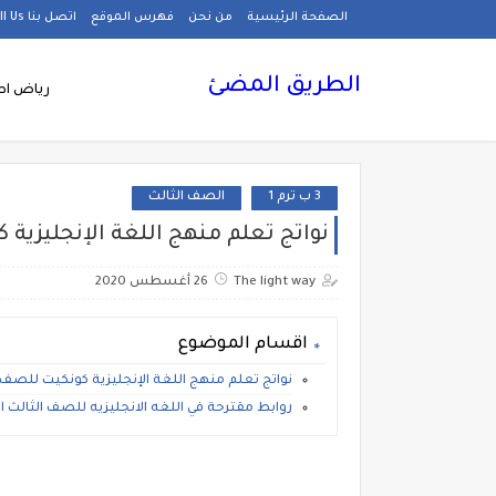
الصفحة الرئيسية
من نحن
فهرس الموقع
اتصل بنا Call Us
الطريق المضئ
رياض اط
3 ب ترم 1
الصف الثالث
نواتج تعلم منهج اللغة الإنجليزية كون
The light way
26 أغسطس 2020
اقسام الموضوع
نواتج تعلم منهج اللغة الإنجليزية كونكيت للصف الثالث
روابط مقترحة في اللغه الانجليزيه للصف الثالث الابتدا