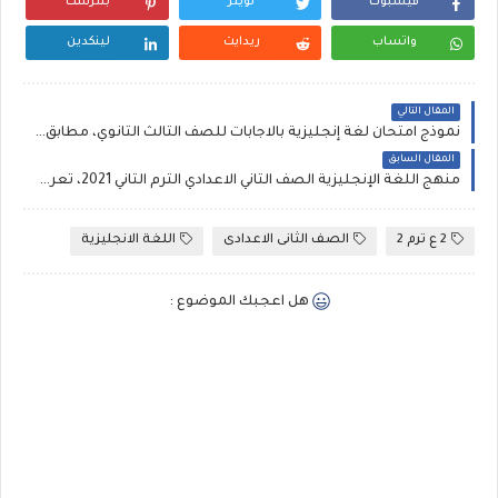
فيسبوك
تويتر
بنترست
واتساب
ريدايت
لينكدين
المقال التالي
نموذج امتحان لغة إنجليزية بالاجابات للصف الثالث الثانوي، مطابق لمواصفات 2021 كتاب العمالقة
المقال السابق
منهج اللغة الإنجليزية الصف الثاني الاعدادي الترم الثاني 2021، تعرف على مواضيع الوحدات والقواعد المقررة
2 ع ترم 2
الصف الثانى الاعدادى
اللغة الانجليزية
هل اعجبك الموضوع :