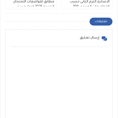
الاعدادى الترم الثانى حسب
مطابق لمواصفات الامتحان
المواصفات الجديده، 300
الجديدة 2026 إعداد مستر
سؤال Rewrite للشهادة
عرفات الحلاب ومستر محمد
الاعدادية ملفات مجمعة
رضا
تعليقات
إرسال تعليق