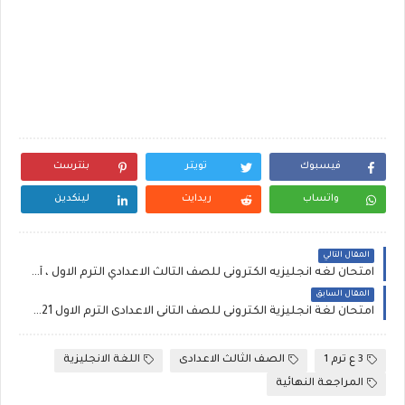
فيسبوك
تويتر
بنترست
واتساب
ريدايت
لينكدين
المقال التالي
امتحان لغه انجليزيه الكترونى للصف الثالث الاعدادي الترم الاول ، أهم 60 سؤال في المنهج مستر Sobhy Borda
المقال السابق
امتحان لغة انجليزية الكترونى للصف الثانى الاعدادى الترم الاول 2021، مراجعة على الوحدة الثالثة والرابعة
3 ع ترم 1
الصف الثالث الاعدادى
اللغة الانجليزية
المراجعة النهائية