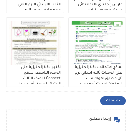
مارس إنجليزي تالتة ابتدائى
الثالث الابتدائي الترم الثاني
مستر محمود الزيادى
مجمعة فى ملف pdf
نماذج إمتحانات لغة إنجليزية
اختبار لغة إنجليزية على
على الوحدات ثالثة ابتدائى ترم
الوحدة التاسعة منهج
ثان مطابق لمواصفات
Connect للصف الثالث
الامتحان لمستر أحمد عبد
الابتدائي لمستر أحمد نبيل
المعز
تعليقات
إرسال تعليق