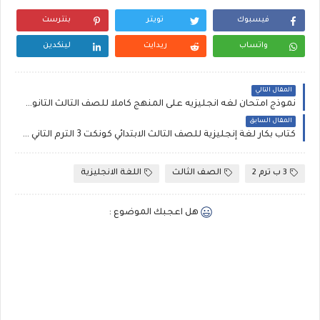
فيسبوك
تويتر
بنترست
واتساب
ريدايت
لينكدين
المقال التالي
نموذج امتحان لغه انجليزيه على المنهج كاملا للصف الثالث الثانوي 2021، إعداد أسرة شمس وقمر
المقال السابق
كتاب بكار لغة إنجليزية للصف الثالث الابتدائي كونكت 3 الترم الثاني 2021
3 ب ترم 2
الصف الثالث
اللغة الانجليزية
هل اعجبك الموضوع :