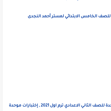
صف الخامس الابتدائي لمستر أحمد النجدى
نماذج امتحانات متعددة التخصصات موحدة للصف الثاني الاعدادي ترم اول 2021 , إختبارات موحدة