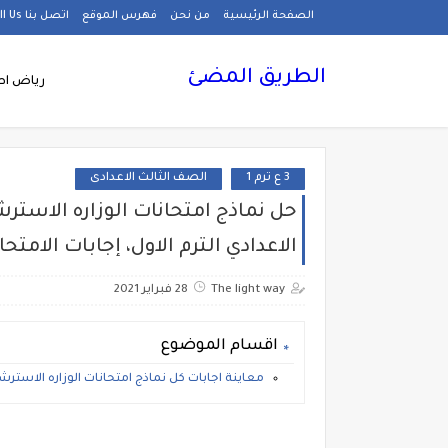
الصفحة الرئيسية
من نحن
فهرس الموقع
اتصل بنا Call Us
الطريق المضئ
رياض اط
3 ع ترم 1
الصف الثالث الاعدادى
حل نماذج امتحانات الوزاره الاست
الاعدادي الترم الاول، إجابات الامت
The light way
28 فبراير 2021
اقسام الموضوع
معاينة اجابات كل نماذج امتحانات الوزاره الاستر