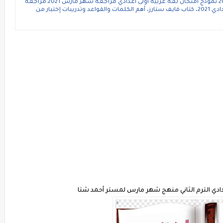
عربية للصف الاول الاعدادي الابتدائي الترم الثاني، 20 نموذج امتحان لغة عربية أولى اعدادي مراجعة شهر مارس 2021.مراجعة
شهر مارس في اللغه الانجليزيه للصف الاول الاعدادي 2021، كتاب فايف ستارز، أهم الكلمات والقواعد وتدريبات إختبار من
دادي الترم الثاني منهج شهر مارس لمستر أحمد شتا