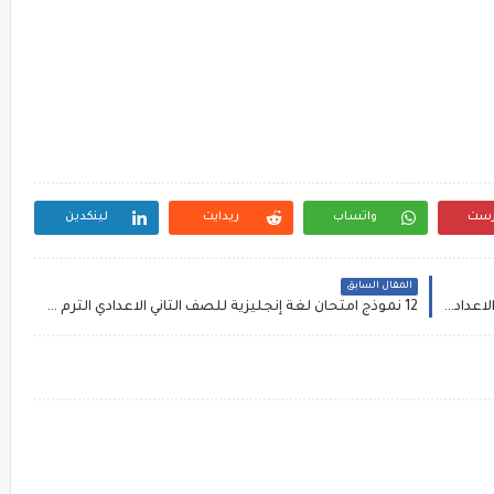
رست
واتساب
ريدايت
لينكدين
المقال السابق
مراجعة شهر مارس في اللغه العربيه للصف الثاني الاعدادي الترم الثاني، تدريبات لغة عربية ثانية اعدادي ترم ثاني لاستاذ عبدالله جمعه
12 نموذج امتحان لغة إنجليزية للصف الثاني الاعدادي الترم الثاني، مراجعة انجليزي ثانيه لشهر مارس لمستر أبو عبدالله