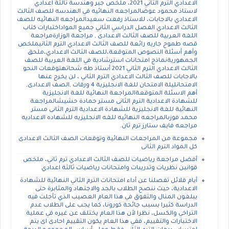
الاعدادي الترم الثاني 2021، ملخص جبر وهندسة ثالثة اعدادي
لاستاذ محمود عوضالمراجعه النهائيه في الهندسه للصف الثالث
الاعدادي بالاجابات، للاستاذ رفعت سعيدالمراجعه النهائيه للصف
الثالث الاعدادي الفصل الدراسي الثاني جميع المواداختبارات كتاب
اللغة العربية للصف الثالث الاعدادى , مراجعة الوزارةمراجعة
قصه طموح جاريه رائعة للصف الثالث الاعدادي الترم الثانيملخص
وأهم أسئلة النصوص المتوقعة،للصف الثالث الاعدادي،ملحق
الجمهوريةنماذج امتحانات استرشادية في اللغة العربية للصف
الثالث الاعدادي الترم الثاني 2021 أستاذ طه شحاتهتوقعات النحو
بالاجابات للصف الثالث الاعدادي الترم الثاني ، لن يخرج عنها
الامتحانليلة الامتحان للغة الانجليزية 4 ورقات ,الصف الاعدادى,
أهم الاسئلة المتوقعةالمراجعة النهائية للغة الانجليزية
للشهادة الاعدادية الترم الثانى مستر حمادة حشيشالمراجعة
النهائية للغة الانجليزية للشهادة الاعدادية الترم الثانى مستر
محمد فوزىالمراجعه النهائيه للغه الانجليزيه للشهاده الاعداديه
مراجعه فايف ستارز ترم ثان.
مجموعة من المراجعات النهائية وتوقعات الصف الثالث الاعدادى
كل المواد الترم الثانى
أفضل مراجعة رياضيات للصف الثالث الاعدادي ترم ثاني، ملخص
قوانين نظريات وتدريبات وامتحانات رياضيات ثالثة اعدادي
أيام قلائل تفصلنا عن أداء امتحانات الترم الثاني النهائية للشهادة
الاعدادية، حيث ننصح الطلاب بالجد والاجتهاد والمثابرة حتى
يبلغون المنال والتفوق في هذا العام العصيب الذي تأجلت فيه
الدراسة كثيرا بسبب جائحة كورونا، كما يجب على الطلاب عدم
التراخي والكسل، نظرا لأن هذا العام يختلف عن غيره في عملية
الاختبارات والتقييم، ففي هذا العام يكون التقييم احادى اى يتم