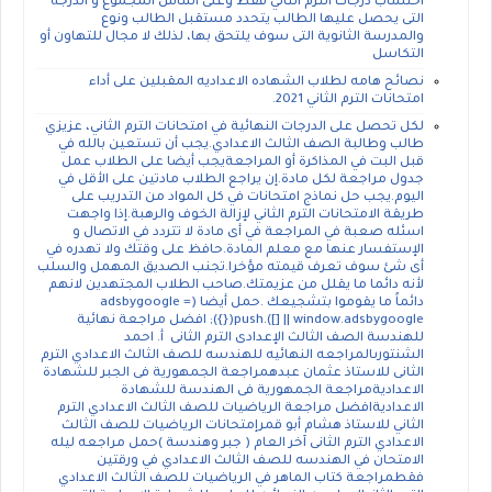
احتساب درجات الترم الثاني فقط وعلى أساس المجموع و الدرجة
التى يحصل عليها الطالب يتحدد مستقبل الطالب ونوع
والمدرسة الثانوية التى سوف يلتحق بها، لذلك لا مجال للتهاون أو
التكاسل
نصائح هامه لطلاب الشهاده الاعداديه المقبلين على أداء
امتحانات الترم الثاني 2021.
لكل تحصل على الدرجات النهائية في امتحانات الترم الثاني، عزيزي
طالب وطالبة الصف الثالث الاعدادي.يجب أن تستعين بالله في
قبل البت في المذاكرة أو المراجعةيجب أيضا على الطلاب عمل
جدول مراجعة لكل مادة.إن يراجع الطلاب مادتين على الأقل في
اليوم.يجب حل نماذج امتحانات في كل المواد من التدريب على
طريقة الامتحانات الترم الثاني لإزالة الخوف والرهبة.إذا واجهت
اسئله صعبة في المراجعة في أى مادة لا تتردد في الاتصال و
الإستفسار عنها مع معلم المادة.حافظ على وقتك ولا تهدره في
أى شئ سوف تعرف قيمته مؤخرا.تجنب الصديق المهمل والسلب
لأنه دائما ما يقلل من عزيمتك.صاحب الطلاب المجتهدين لانهم
دائماً ما يقوموا بتشجيعك .حمل أيضا (adsbygoogle =
window.adsbygoogle || []).push({}); افضل مراجعة نهائية
للهندسة الصف الثالث الإعدادى الترم الثانى أ. احمد
الشنتورىالمراجعه النهائيه للهندسه للصف الثالث الاعدادي الترم
الثانى للاستاذ عثمان عبدهمراجعة الجمهورية فى الجبر للشهادة
الاعداديةمراجعة الجمهورية فى الهندسة للشهادة
الاعداديةافضل مراجعة الرياضيات للصف الثالث الاعدادي الترم
الثاني للاستاذ هشام أبو قمرإمتحانات الرياضيات للصف الثالث
الاعدادي الترم الثانى آخر العام ( جبر وهندسة )حمل مراجعه ليله
الامتحان في الهندسه للصف الثالث الاعدادي في ورقتين
فقطمراجعة كتاب الماهر في الرياضيات للصف الثالث الاعدادي