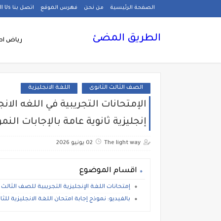
الصفحة الرئيسية
من نحن
فهرس الموقع
اتصل بنا Call Us
الطريق المضئ
رياض اط
الصف الثالث الثانوى
اللغة الانجليزية
الإمتحانات التجريبية في اللغه الان
إنجليزية ثانوية عامة بالإجابات النموذجي
The light way
02 يونيو 2026
اقسام الموضوع
إمتحانات اللغة الإنجليزية التجريبية للصف الثالث الثا
بالفيديو: نموذج إجابة امتحان اللغة الانجليزية للثانو