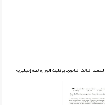
 للصف الثالث الثانوي، بوكليت الوزارة لغة إنجليزية