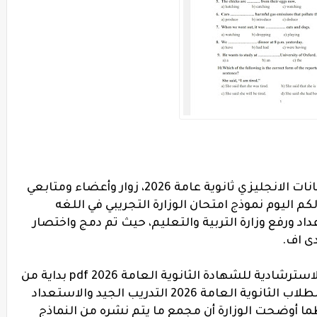
إمتحانات الانجليزي التجريبية 2026، إمتحانات الانجليزي ثانوية عامة 2026، زوار وأعضاء ومتابعي
اليوم نموذج امتحان الوزارة التجريبي في اللغه
داد ورفع وزارة التربية والتعليم، حيث تم دمج واختصار
ى اف.
حيث شرع موقع الوزارة فى نشر النماذج الاسترشادية للشهادة الثانوية العامة 2026 pdf بداية من
مساء السبت، من أجل ان تسنح الفرصه لطلاب الثانوية العامة 2026 التدريب الجيد والاستعداد
يد لامتحانات الثانوية العامة 2026. طما أوضحت الوزارة أن مجمع ما يتم نشره من النماذج