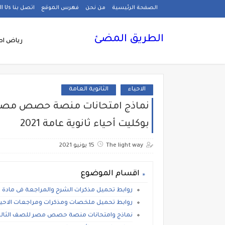
الصفحة الرئيسية
من نحن
فهرس الموقع
اتصل بنا Call Us
الطريق المضئ
رياض اط
الاحياء
الثانوية العامة
نماذج امتحانات منصة حصص مصر فى 
بوكليت أحياء ثانوية عامة 2021
The light way
15 يونيو 2021
اقسام الموضوع
روابط تحميل مذكرات الشرح والمراجعة فى مادة الاح
روابط تحميل ملخصات ومذكرات ومراجعات الاحياء 
نماذج وامتحانات منصة حصص مصر للصف الثالث الث